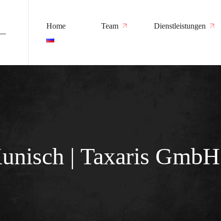
Home
Team
Dienstleistungen
Team
Steuerberatung
Kooperationspartner
Rechtsberatung
Dienstleistungen für
Insolvenzverwalter
unisch | Taxaris Gmb